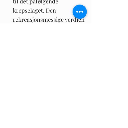
til det påfølgende
krepselaget. Den
rekreasjonsmessige verdien
er imidlertid vanskelig å
tallfeste. Enkelte grunneiere
og rettighetshavere tar også
inn inntekter på krepsen
gjennom salg av krepsekort.
Ingen annen art i ferskvann
oppnår tilsvarende priser, og
gode krepse lokaliteter har
derfor en betydelig
økonomisk potensial for
rettighetshaveren.