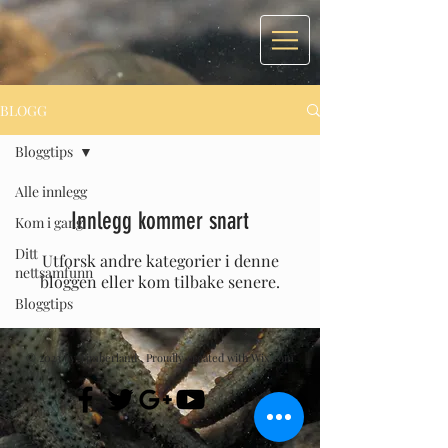
BLOGG
Bloggtips
Alle innlegg
Innlegg kommer snart
Kom i gang
Ditt
Utforsk andre kategorier i denne
nettsamfunn
bloggen eller kom tilbake senere.
Bloggtips
© 2023 by Timberland .
Proudly created with Wix.com