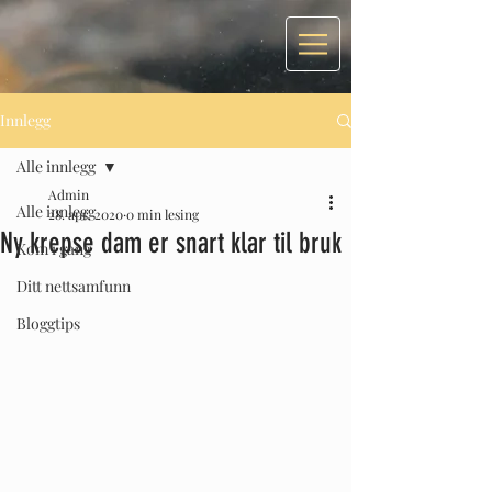
Innlegg
Alle innlegg
Admin
Alle innlegg
28. apr. 2020
0 min lesing
Ny krepse dam er snart klar til bruk
Kom i gang
Ditt nettsamfunn
Bloggtips